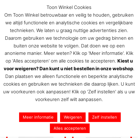
Ga
Toon Winkel Cookies
naar
Om Toon Winkel betrouwbaar en veilig te houden, gebruiken
de
we altijd functionele en analytische cookies en vergelijkbare
inhoud
technieken. We laten u graag nuttige advertenties zien.
Daarom gebruiken we technologie om uw gedrag binnen en
buiten onze website te volgen. Dat doen we op een
De Toon Hermans winkel
anonieme manier. Meer weten? Klik op 'Meer informatie'. Klik
op 'Alles accepteren' om alle cookies te accepteren.
Kiest u
voor weigeren? Dan kunt u niet bestellen in onze webshop
.
Dan plaatsen we alleen functionele en beperkte analytische
Home
/ Pagina 3
cookies en gebruiken we technieken die daarop lijken. U kunt
Webshop
uw voorkeuren ook aanpassen! Klik op 'Zelf instellen' als u uw
voorkeuren zelf wilt aanpassen.
Resultaat 41–60 van de 80 resultaten wordt getoond
Meer informatie
Weigeren
Zelf instellen
Alles accepteren