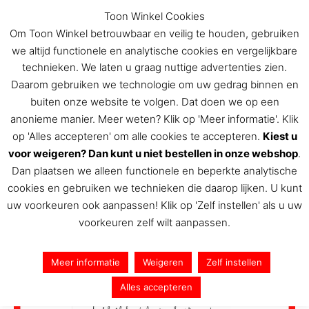
Ga
aantal
Toon Winkel Cookies
naar
Om Toon Winkel betrouwbaar en veilig te houden, gebruiken
de
we altijd functionele en analytische cookies en vergelijkbare
inhoud
technieken. We laten u graag nuttige advertenties zien.
Daarom gebruiken we technologie om uw gedrag binnen en
buiten onze website te volgen. Dat doen we op een
De Toon Hermans winkel
anonieme manier. Meer weten? Klik op 'Meer informatie'. Klik
op 'Alles accepteren' om alle cookies te accepteren.
Kiest u
voor weigeren? Dan kunt u niet bestellen in onze webshop
.
Dan plaatsen we alleen functionele en beperkte analytische
cookies en gebruiken we technieken die daarop lijken. U kunt
uw voorkeuren ook aanpassen! Klik op 'Zelf instellen' als u uw
voorkeuren zelf wilt aanpassen.
Meer informatie
Weigeren
Zelf instellen
Alles accepteren