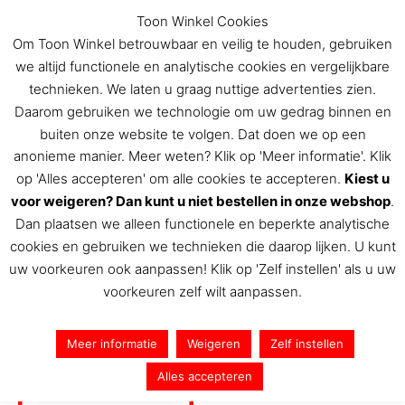
Ga
Toon Winkel Cookies
naar
Om Toon Winkel betrouwbaar en veilig te houden, gebruiken
de
we altijd functionele en analytische cookies en vergelijkbare
inhoud
technieken. We laten u graag nuttige advertenties zien.
Daarom gebruiken we technologie om uw gedrag binnen en
buiten onze website te volgen. Dat doen we op een
De Toon Hermans winkel
anonieme manier. Meer weten? Klik op 'Meer informatie'. Klik
op 'Alles accepteren' om alle cookies te accepteren.
Kiest u
voor weigeren? Dan kunt u niet bestellen in onze webshop
.
Dan plaatsen we alleen functionele en beperkte analytische
Home
/ Agenda's
cookies en gebruiken we technieken die daarop lijken. U kunt
Agenda's
uw voorkeuren ook aanpassen! Klik op 'Zelf instellen' als u uw
voorkeuren zelf wilt aanpassen.
Enig resultaat
Meer informatie
Weigeren
Zelf instellen
Alles accepteren