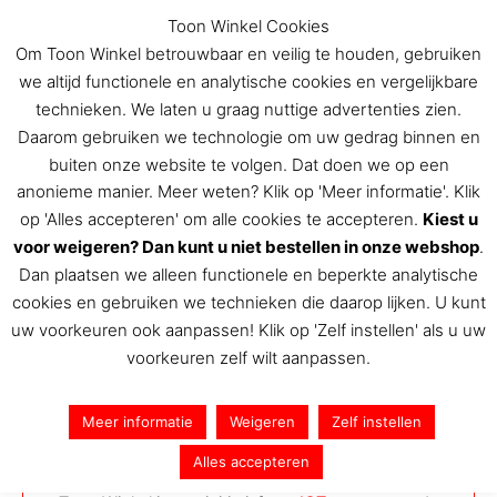
Ga
Toon Winkel Cookies
naar
Om Toon Winkel betrouwbaar en veilig te houden, gebruiken
de
we altijd functionele en analytische cookies en vergelijkbare
inhoud
technieken. We laten u graag nuttige advertenties zien.
Daarom gebruiken we technologie om uw gedrag binnen en
buiten onze website te volgen. Dat doen we op een
De Toon Hermans winkel
anonieme manier. Meer weten? Klik op 'Meer informatie'. Klik
Contact
op 'Alles accepteren' om alle cookies te accepteren.
Kiest u
voor weigeren? Dan kunt u niet bestellen in onze webshop
.
Dan plaatsen we alleen functionele en beperkte analytische
Toon Winkel
cookies en gebruiken we technieken die daarop lijken. U kunt
Willem Alexanderlaan 21
uw voorkeuren ook aanpassen! Klik op 'Zelf instellen' als u uw
6131 JL Sittard
voorkeuren zelf wilt aanpassen.
Nederland
info@toonwinkel.nl
Meer informatie
Weigeren
Zelf instellen
+31 (0)6-41491000
Alles accepteren
Afhalen alleen op afspraak