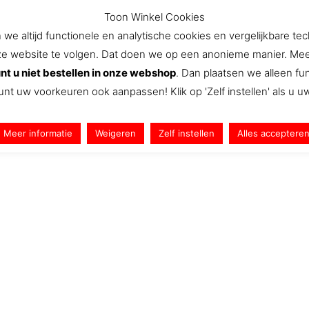
Toon Winkel Cookies
e altijd functionele en analytische cookies en vergelijkbare te
website te volgen. Dat doen we op een anonieme manier. Meer we
Aanbiedingen
Nieuws
Snel Naar
We
nt u niet bestellen in onze webshop
. Dan plaatsen we alleen f
unt uw voorkeuren ook aanpassen! Klik op 'Zelf instellen' als u 
Meer informatie
Weigeren
Zelf instellen
Alles acceptere