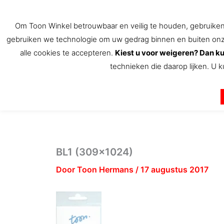
Ga
naar
Om Toon Winkel betrouwbaar en veilig te houden, gebruiken w
de
gebruiken we technologie om uw gedrag binnen en buiten onze 
inhoud
alle cookies te accepteren.
Kiest u voor weigeren? Dan ku
technieken die daarop lijken. U k
De Toon Hermans winkel
BL1 (309×1024)
Door
Toon Hermans
/
17 augustus 2017