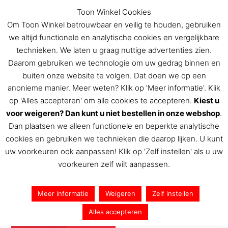
Ga
Toon Winkel Cookies
naar
Om Toon Winkel betrouwbaar en veilig te houden, gebruiken
de
we altijd functionele en analytische cookies en vergelijkbare
inhoud
technieken. We laten u graag nuttige advertenties zien.
Daarom gebruiken we technologie om uw gedrag binnen en
buiten onze website te volgen. Dat doen we op een
De Toon Hermans winkel
anonieme manier. Meer weten? Klik op 'Meer informatie'. Klik
op 'Alles accepteren' om alle cookies te accepteren.
Kiest u
voor weigeren? Dan kunt u niet bestellen in onze webshop
.
Dan plaatsen we alleen functionele en beperkte analytische
Nieuw Gebedenboek
cookies en gebruiken we technieken die daarop lijken. U kunt
uw voorkeuren ook aanpassen! Klik op 'Zelf instellen' als u uw
Door
Toon Hermans
/
16 augustus 2017
voorkeuren zelf wilt aanpassen.
Meer informatie
Weigeren
Zelf instellen
Alles accepteren