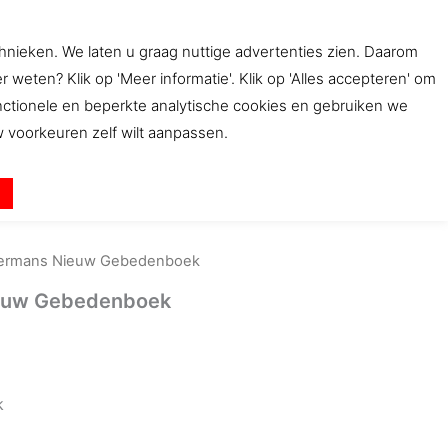
Gebedenboek
aantal
chnieken. We laten u graag nuttige advertenties zien. Daarom
ten? Klik op 'Meer informatie'. Klik op 'Alles accepteren' om
bwinkel
Beleid
Contact
unctionele en beperkte analytische cookies en gebruiken we
uw voorkeuren zelf wilt aanpassen.
n
ermans Nieuw Gebedenboek
euw Gebedenboek
k