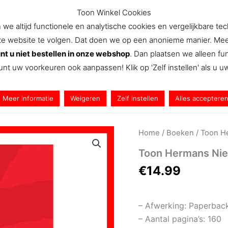
Toon Winkel Cookies
e altijd functionele en analytische cookies en vergelijkbare te
website te volgen. Dat doen we op een anonieme manier. Meer we
Aanbiedingen
Nieuws
Snel Naar
We
nt u niet bestellen in onze webshop
. Dan plaatsen we alleen f
unt uw voorkeuren ook aanpassen! Klik op 'Zelf instellen' als u 
Meer informatie
Weigeren
Zelf instellen
Alles acceptere
Home
/
Boeken
/ Toon H
Toon Hermans Ni
€
14.99
– Afwerking: Paperbac
– Aantal pagina’s: 160