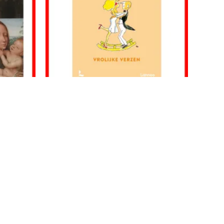
Boeken
De klank van de lach
€
12.99
wagen
Toevoegen aan winkelwagen