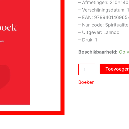
– Afmetingen: 210×140
– Verschijningsdatum:
– EAN: 978940146965
– Nur-code: Spiritualite
– Uitgever: Lannoo
– Druk: 1
Beschikbaarheid:
Op v
Toon
Toevoegen
Hermans
Nieuw
Boeken
Gebedenboek
aantal