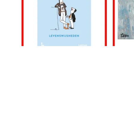
Boeken
Boeken
Wijs is anders dan geleerd
Toon Her
€
12.99
€
9.99
Toevoegen aan winkelwagen
Toev