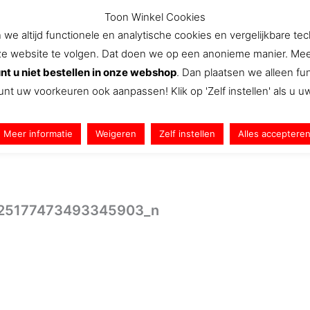
Toon Winkel Cookies
e altijd functionele en analytische cookies en vergelijkbare te
website te volgen. Dat doen we op een anonieme manier. Meer we
Aanbiedingen
Nieuws
Snel Naar
We
nt u niet bestellen in onze webshop
. Dan plaatsen we alleen f
unt uw voorkeuren ook aanpassen! Klik op 'Zelf instellen' als u 
Meer informatie
Weigeren
Zelf instellen
Alles acceptere
25177473493345903_n