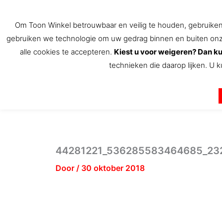
Ga
naar
Om Toon Winkel betrouwbaar en veilig te houden, gebruiken w
de
gebruiken we technologie om uw gedrag binnen en buiten onze 
inhoud
alle cookies te accepteren.
Kiest u voor weigeren? Dan ku
technieken die daarop lijken. U k
De Toon Hermans winkel
44281221_536285583464685_23
Door
/
30 oktober 2018