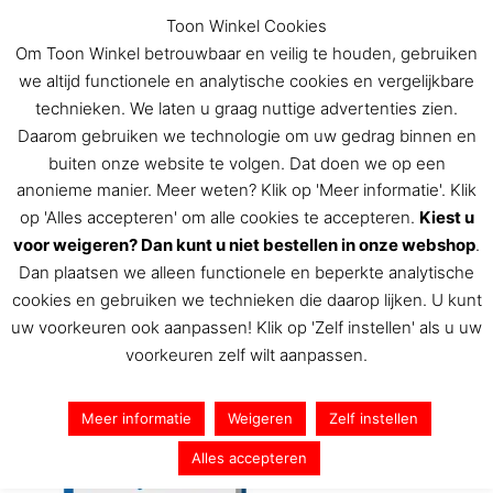
Ga
Toon Winkel Cookies
naar
Om Toon Winkel betrouwbaar en veilig te houden, gebruiken
de
we altijd functionele en analytische cookies en vergelijkbare
inhoud
technieken. We laten u graag nuttige advertenties zien.
Daarom gebruiken we technologie om uw gedrag binnen en
buiten onze website te volgen. Dat doen we op een
De Toon Hermans winkel
anonieme manier. Meer weten? Klik op 'Meer informatie'. Klik
op 'Alles accepteren' om alle cookies te accepteren.
Kiest u
voor weigeren? Dan kunt u niet bestellen in onze webshop
.
Dan plaatsen we alleen functionele en beperkte analytische
3D Toon – Wijs
cookies en gebruiken we technieken die daarop lijken. U kunt
uw voorkeuren ook aanpassen! Klik op 'Zelf instellen' als u uw
Door
Toon Hermans
/
31 juli 2016
voorkeuren zelf wilt aanpassen.
Meer informatie
Weigeren
Zelf instellen
Alles accepteren