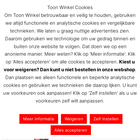
Ga
Toon Winkel Cookies
naar
Om Toon Winkel betrouwbaar en veilig te houden, gebruiken
de
we altijd functionele en analytische cookies en vergelijkbare
inhoud
technieken. We laten u graag nuttige advertenties zien.
Daarom gebruiken we technologie om uw gedrag binnen en
buiten onze website te volgen. Dat doen we op een
De Toon Hermans winkel
anonieme manier. Meer weten? Klik op 'Meer informatie'. Klik
op 'Alles accepteren' om alle cookies te accepteren.
Kiest u
voor weigeren? Dan kunt u niet bestellen in onze webshop
.
Dan plaatsen we alleen functionele en beperkte analytische
2017 Toon 04 (697×1024)
cookies en gebruiken we technieken die daarop lijken. U kunt
uw voorkeuren ook aanpassen! Klik op 'Zelf instellen' als u uw
Door
Toon Hermans
/
27 september 2017
voorkeuren zelf wilt aanpassen.
Meer informatie
Weigeren
Zelf instellen
Alles accepteren