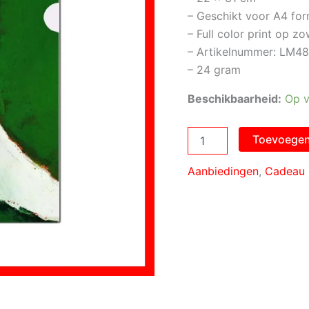
– Geschikt voor A4 fo
– Full color print op z
– Artikelnummer: LM4
– 24 gram
Beschikbaarheid:
Op v
Toon
Toevoegen
Hermans
Bruidspaar
Aanbiedingen
,
Cadeau
mapje
aantal