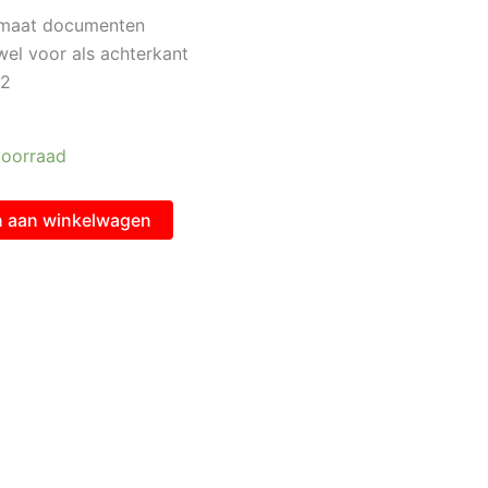
rmaat documenten
owel voor als achterkant
82
oorraad
 aan winkelwagen