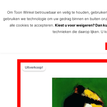
Ga
naar
Om Toon Winkel betrouwbaar en veilig te houden, gebruiken w
de
gebruiken we technologie om uw gedrag binnen en buiten onze 
inhoud
alle cookies te accepteren.
Kiest u voor weigeren? Dan ku
technieken die daarop lijken. U k
De Toon Hermans winkel
Uitverkoop!