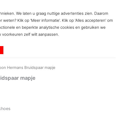
mapje
:
is:
aantal
50.
€1.99.
chnieken. We laten u graag nuttige advertenties zien. Daarom
ten? Klik op 'Meer informatie'. Klik op 'Alles accepteren' om
bwinkel
Beleid
Contact
unctionele en beperkte analytische cookies en gebruiken we
uw voorkeuren zelf wilt aanpassen.
n
oon Hermans Bruidspaar mapje
idspaar mapje
kelijke
idige
js
99.
khoes