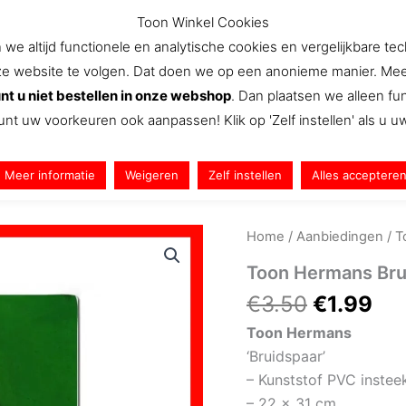
was
Toon Winkel Cookies
€3.
e altijd functionele en analytische cookies en vergelijkbare te
website te volgen. Dat doen we op een anonieme manier. Meer we
Aanbiedingen
Nieuws
Snel Naar
We
nt u niet bestellen in onze webshop
. Dan plaatsen we alleen f
unt uw voorkeuren ook aanpassen! Klik op 'Zelf instellen' als u 
Meer informatie
Weigeren
Zelf instellen
Alles acceptere
Home
/
Aanbiedingen
/ T
Toon Hermans Bru
Oorspron
Hu
€
3.50
€
1.99
prijs
pri
Toon Hermans
was:
is:
‘Bruidspaar’
€3.50.
€1.
– Kunststof PVC instee
– 22 x 31 cm