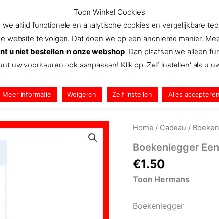
Toon Winkel Cookies
e altijd functionele en analytische cookies en vergelijkbare te
website te volgen. Dat doen we op een anonieme manier. Meer we
Aanbiedingen
Nieuws
Snel Naar
We
nt u niet bestellen in onze webshop
. Dan plaatsen we alleen f
unt uw voorkeuren ook aanpassen! Klik op 'Zelf instellen' als u 
Meer informatie
Weigeren
Zelf instellen
Alles acceptere
Home
/
Cadeau
/ Boeken
Boekenlegger Ee
€
1.50
Toon Hermans
Boekenlegger