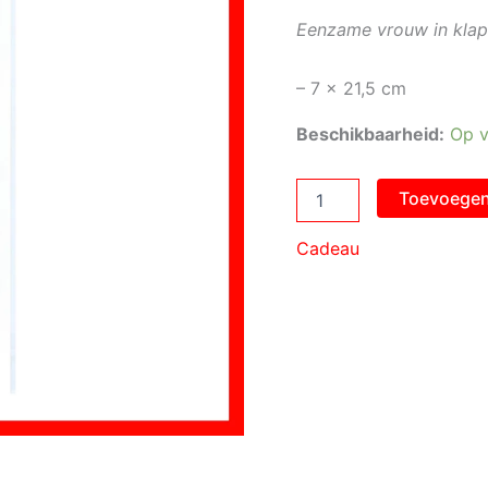
Eenzame vrouw in kla
– 7 x 21,5 cm
Beschikbaarheid:
Op v
Boekenlegger
Toevoegen
Eenzame
vrouw
Cadeau
aantal