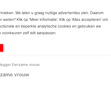
aantal
chnieken. We laten u graag nuttige advertenties zien. Daarom
ten? Klik op 'Meer informatie'. Klik op 'Alles accepteren' om
bwinkel
Beleid
Contact
unctionele en beperkte analytische cookies en gebruiken we
uw voorkeuren zelf wilt aanpassen.
n
legger Eenzame vrouw
nzame vrouw