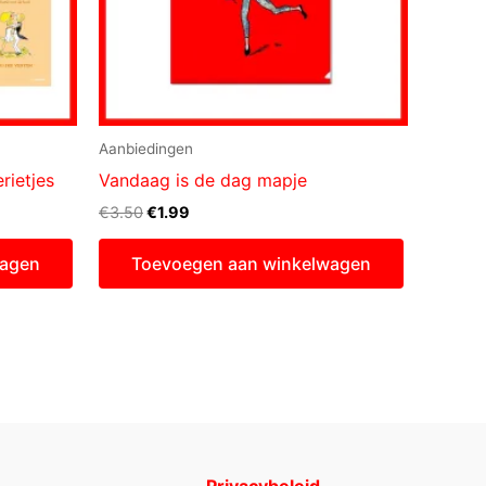
Aanbiedingen
rietjes
Vandaag is de dag mapje
Oorspronkelijke
Huidige
€
3.50
€
1.99
prijs
prijs
was:
is:
wagen
Toevoegen aan winkelwagen
€3.50.
€1.99.