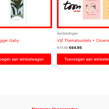
Aanbiedingen
gger Gaby
Vijf Themabundels + Clowne
Oorspronkelijke
Huidige
€
77.45
€
64.95
prijs
prijs
was:
is:
oegen aan winkelwagen
Toevoegen aan winkel
€77.45.
€64.95.