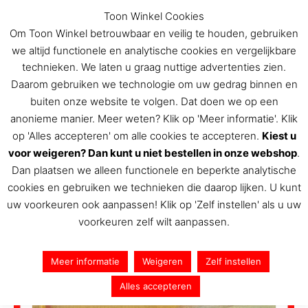
Ga
Toon Winkel Cookies
naar
Om Toon Winkel betrouwbaar en veilig te houden, gebruiken
de
we altijd functionele en analytische cookies en vergelijkbare
inhoud
technieken. We laten u graag nuttige advertenties zien.
Daarom gebruiken we technologie om uw gedrag binnen en
buiten onze website te volgen. Dat doen we op een
De Toon Hermans winkel
anonieme manier. Meer weten? Klik op 'Meer informatie'. Klik
op 'Alles accepteren' om alle cookies te accepteren.
Kiest u
voor weigeren? Dan kunt u niet bestellen in onze webshop
.
Dan plaatsen we alleen functionele en beperkte analytische
cookies en gebruiken we technieken die daarop lijken. U kunt
uw voorkeuren ook aanpassen! Klik op 'Zelf instellen' als u uw
voorkeuren zelf wilt aanpassen.
Meer informatie
Weigeren
Zelf instellen
Alles accepteren