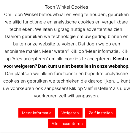
Ga
Toon Winkel Cookies
naar
Om Toon Winkel betrouwbaar en veilig te houden, gebruiken
de
we altijd functionele en analytische cookies en vergelijkbare
inhoud
technieken. We laten u graag nuttige advertenties zien.
Daarom gebruiken we technologie om uw gedrag binnen en
buiten onze website te volgen. Dat doen we op een
De Toon Hermans winkel
anonieme manier. Meer weten? Klik op 'Meer informatie'. Klik
op 'Alles accepteren' om alle cookies te accepteren.
Kiest u
voor weigeren? Dan kunt u niet bestellen in onze webshop
.
Dan plaatsen we alleen functionele en beperkte analytische
Home
/ Producten getagged “versjes”
cookies en gebruiken we technieken die daarop lijken. U kunt
versjes
uw voorkeuren ook aanpassen! Klik op 'Zelf instellen' als u uw
voorkeuren zelf wilt aanpassen.
Geen producten gevonden die aan je selectie
voldoen.
Meer informatie
Weigeren
Zelf instellen
Alles accepteren