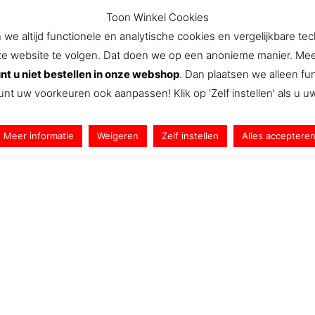
Toon Winkel Cookies
e altijd functionele en analytische cookies en vergelijkbare te
website te volgen. Dat doen we op een anonieme manier. Meer we
Aanbiedingen
Nieuws
Snel Naar
We
nt u niet bestellen in onze webshop
. Dan plaatsen we alleen f
unt uw voorkeuren ook aanpassen! Klik op 'Zelf instellen' als u 
Meer informatie
Weigeren
Zelf instellen
Alles acceptere