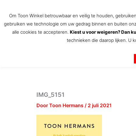
Ga
naar
Om Toon Winkel betrouwbaar en veilig te houden, gebruiken w
de
gebruiken we technologie om uw gedrag binnen en buiten onze 
inhoud
alle cookies te accepteren.
Kiest u voor weigeren? Dan ku
technieken die daarop lijken. U k
De Toon Hermans winkel
IMG_5151
Door
Toon Hermans
/
2 juli 2021