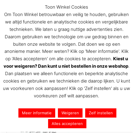
Ga
Toon Winkel Cookies
naar
Om Toon Winkel betrouwbaar en veilig te houden, gebruiken
de
we altijd functionele en analytische cookies en vergelijkbare
inhoud
technieken. We laten u graag nuttige advertenties zien.
Daarom gebruiken we technologie om uw gedrag binnen en
buiten onze website te volgen. Dat doen we op een
De Toon Hermans winkel
anonieme manier. Meer weten? Klik op 'Meer informatie'. Klik
op 'Alles accepteren' om alle cookies te accepteren.
Kiest u
voor weigeren? Dan kunt u niet bestellen in onze webshop
.
Dan plaatsen we alleen functionele en beperkte analytische
2017 Toon 06 (725×1024)
cookies en gebruiken we technieken die daarop lijken. U kunt
uw voorkeuren ook aanpassen! Klik op 'Zelf instellen' als u uw
Door
Toon Hermans
/
27 september 2017
voorkeuren zelf wilt aanpassen.
Meer informatie
Weigeren
Zelf instellen
Alles accepteren