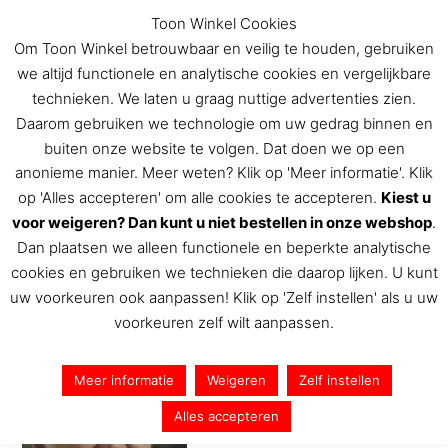
Ga
Toon Winkel Cookies
naar
Om Toon Winkel betrouwbaar en veilig te houden, gebruiken
de
we altijd functionele en analytische cookies en vergelijkbare
inhoud
technieken. We laten u graag nuttige advertenties zien.
Daarom gebruiken we technologie om uw gedrag binnen en
buiten onze website te volgen. Dat doen we op een
De Toon Hermans winkel
anonieme manier. Meer weten? Klik op 'Meer informatie'. Klik
op 'Alles accepteren' om alle cookies te accepteren.
Kiest u
voor weigeren? Dan kunt u niet bestellen in onze webshop
.
Dan plaatsen we alleen functionele en beperkte analytische
Luisteren
cookies en gebruiken we technieken die daarop lijken. U kunt
uw voorkeuren ook aanpassen! Klik op 'Zelf instellen' als u uw
Door
Toon Hermans
/
18 augustus 2017
voorkeuren zelf wilt aanpassen.
Meer informatie
Weigeren
Zelf instellen
Alles accepteren