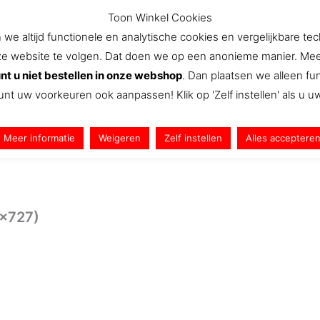
Toon Winkel Cookies
e altijd functionele en analytische cookies en vergelijkbare te
website te volgen. Dat doen we op een anonieme manier. Meer we
Aanbiedingen
Nieuws
Snel Naar
We
nt u niet bestellen in onze webshop
. Dan plaatsen we alleen f
unt uw voorkeuren ook aanpassen! Klik op 'Zelf instellen' als u 
Meer informatie
Weigeren
Zelf instellen
Alles acceptere
4×727)