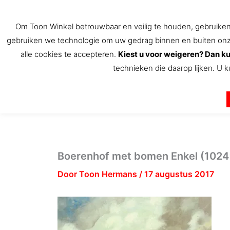
Ga
naar
Om Toon Winkel betrouwbaar en veilig te houden, gebruiken w
de
gebruiken we technologie om uw gedrag binnen en buiten onze 
inhoud
alle cookies te accepteren.
Kiest u voor weigeren? Dan ku
technieken die daarop lijken. U k
De Toon Hermans winkel
Boerenhof met bomen Enkel (102
Door
Toon Hermans
/
17 augustus 2017