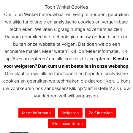
Ga
Toon Winkel Cookies
naar
Om Toon Winkel betrouwbaar en veilig te houden, gebruiken
de
we altijd functionele en analytische cookies en vergelijkbare
inhoud
technieken. We laten u graag nuttige advertenties zien.
Daarom gebruiken we technologie om uw gedrag binnen en
buiten onze website te volgen. Dat doen we op een
De Toon Hermans winkel
anonieme manier. Meer weten? Klik op 'Meer informatie'. Klik
op 'Alles accepteren' om alle cookies te accepteren.
Kiest u
voor weigeren? Dan kunt u niet bestellen in onze webshop
.
Dan plaatsen we alleen functionele en beperkte analytische
BL2 (306×1024)
cookies en gebruiken we technieken die daarop lijken. U kunt
uw voorkeuren ook aanpassen! Klik op 'Zelf instellen' als u uw
Door
Toon Hermans
/
17 augustus 2017
voorkeuren zelf wilt aanpassen.
Meer informatie
Weigeren
Zelf instellen
Alles accepteren