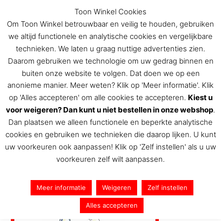
Ga
Toon Winkel Cookies
naar
Om Toon Winkel betrouwbaar en veilig te houden, gebruiken
de
we altijd functionele en analytische cookies en vergelijkbare
inhoud
technieken. We laten u graag nuttige advertenties zien.
Daarom gebruiken we technologie om uw gedrag binnen en
buiten onze website te volgen. Dat doen we op een
De Toon Hermans winkel
anonieme manier. Meer weten? Klik op 'Meer informatie'. Klik
op 'Alles accepteren' om alle cookies te accepteren.
Kiest u
voor weigeren? Dan kunt u niet bestellen in onze webshop
.
Dan plaatsen we alleen functionele en beperkte analytische
img_7287
cookies en gebruiken we technieken die daarop lijken. U kunt
uw voorkeuren ook aanpassen! Klik op 'Zelf instellen' als u uw
Door
Toon Hermans
/
15 maart 2024
voorkeuren zelf wilt aanpassen.
Meer informatie
Weigeren
Zelf instellen
Alles accepteren