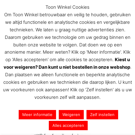
Ga
Toon Winkel Cookies
naar
Om Toon Winkel betrouwbaar en veilig te houden, gebruiken
de
we altijd functionele en analytische cookies en vergelijkbare
inhoud
technieken. We laten u graag nuttige advertenties zien.
Daarom gebruiken we technologie om uw gedrag binnen en
buiten onze website te volgen. Dat doen we op een
De Toon Hermans winkel
anonieme manier. Meer weten? Klik op 'Meer informatie'. Klik
op 'Alles accepteren' om alle cookies te accepteren.
Kiest u
voor weigeren? Dan kunt u niet bestellen in onze webshop
.
Dan plaatsen we alleen functionele en beperkte analytische
IMG_6092
cookies en gebruiken we technieken die daarop lijken. U kunt
uw voorkeuren ook aanpassen! Klik op 'Zelf instellen' als u uw
Door
Toon Hermans
/
24 juni 2022
voorkeuren zelf wilt aanpassen.
Meer informatie
Weigeren
Zelf instellen
Alles accepteren