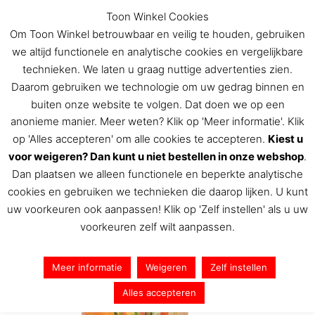
Ga
Toon Winkel Cookies
naar
Om Toon Winkel betrouwbaar en veilig te houden, gebruiken
de
we altijd functionele en analytische cookies en vergelijkbare
inhoud
technieken. We laten u graag nuttige advertenties zien.
Daarom gebruiken we technologie om uw gedrag binnen en
buiten onze website te volgen. Dat doen we op een
De Toon Hermans winkel
anonieme manier. Meer weten? Klik op 'Meer informatie'. Klik
op 'Alles accepteren' om alle cookies te accepteren.
Kiest u
voor weigeren? Dan kunt u niet bestellen in onze webshop
.
Dan plaatsen we alleen functionele en beperkte analytische
IMG_5970
cookies en gebruiken we technieken die daarop lijken. U kunt
uw voorkeuren ook aanpassen! Klik op 'Zelf instellen' als u uw
Door
Toon Hermans
/
24 juni 2022
voorkeuren zelf wilt aanpassen.
Meer informatie
Weigeren
Zelf instellen
Alles accepteren