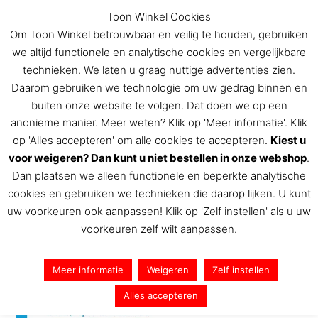
Ga
Toon Winkel Cookies
naar
Om Toon Winkel betrouwbaar en veilig te houden, gebruiken
de
we altijd functionele en analytische cookies en vergelijkbare
inhoud
technieken. We laten u graag nuttige advertenties zien.
Daarom gebruiken we technologie om uw gedrag binnen en
buiten onze website te volgen. Dat doen we op een
De Toon Hermans winkel
anonieme manier. Meer weten? Klik op 'Meer informatie'. Klik
op 'Alles accepteren' om alle cookies te accepteren.
Kiest u
voor weigeren? Dan kunt u niet bestellen in onze webshop
.
Dan plaatsen we alleen functionele en beperkte analytische
stilte2
cookies en gebruiken we technieken die daarop lijken. U kunt
uw voorkeuren ook aanpassen! Klik op 'Zelf instellen' als u uw
Door
Toon Hermans
/
11 december 2018
voorkeuren zelf wilt aanpassen.
Meer informatie
Weigeren
Zelf instellen
Alles accepteren